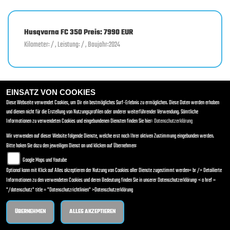
Husqvarna FC 350 Preis: 7990 EUR
Kilometer: / , Leistung: / , Baujahr:2024
EINSATZ VON COOKIES
Diese Webseite verwendet Cookies, um Dir ein bestmögliches Surf-Erlebnis zu ermöglichen. Diese Daten werden erhoben
und dienen nicht für die Erstellung von Nutzungsprofilen oder anderer weiterführender Verwendung. Sämtliche
Informationen zu verwendeten Cookies und eingebundenen Diensten finden Sie hier:
Datenschutzerklärung
Wir verwenden auf dieser Website folgende Dienste, welche erst nach Ihrer aktiven Zustimmung eingebunden werden.
Bitte haken Sie dazu den jeweiligen Dienst an und klicken auf Übernehmen:
Google Maps und Youtube
Optional kann mit Klick auf Alles akzeptieren der Nutzung von Cookies aller Dienste zugestimmt werden< br /> Detailierte
Informationen zu den verwendeten Cookies und deren Bedeutung finden Sie in unserer Datenschutzerklärung: < a href =
"/datenschutz" title = "Datenschutzrichtlinien" >Datenschutzerklärung
ÜBERNEHMEN
ALLES AKZEPTIEREN